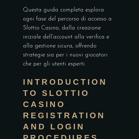
Questa guida completa esplora
ogni fase del percorso di accesso a
Slottio Casino, dalla creazione
iniziale dell’account alla verifica e
alla gestione sicura, offrendo
strategie sia per i nuovi giocatori
che per gli utenti esperti.
INTRODUCTION
TO SLOTTIO
CASINO
REGISTRATION
AND LOGIN
PROCEDURES