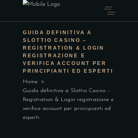
GUIDA DEFINITIVA A
SLOTTIO CASINO –
REGISTRATION & LOGIN
REGISTRAZIONE E
VERIFICA ACCOUNT PER
PRINCIPIANTI ED ESPERTI
Home
Guida definitiva a Slottio Casino –
Registration & Login registrazione e
verifica account per principianti ed
esperti