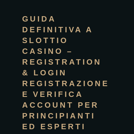
GUIDA
DEFINITIVA A
SLOTTIO
CASINO –
REGISTRATION
& LOGIN
REGISTRAZIONE
E VERIFICA
ACCOUNT PER
PRINCIPIANTI
ED ESPERTI