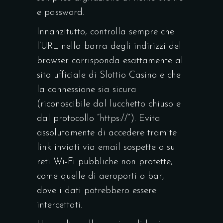
e password.
Innanzitutto, controlla sempre che
l’URL nella barra degli indirizzi del
browser corrisponda esattamente al
sito ufficiale di Slottio Casino e che
la connessione sia sicura
(riconoscibile dal lucchetto chiuso e
dal protocollo “https://”). Evita
assolutamente di accedere tramite
link inviati via email sospette o su
reti Wi-Fi pubbliche non protette,
come quelle di aeroporti o bar,
dove i dati potrebbero essere
intercettati.