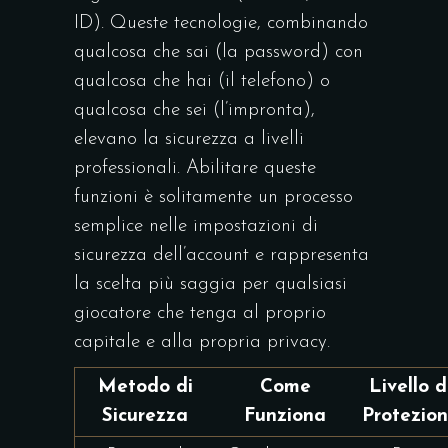
ID). Queste tecnologie, combinando
qualcosa che sai (la password) con
qualcosa che hai (il telefono) o
qualcosa che sei (l’impronta),
elevano la sicurezza a livelli
professionali. Abilitare queste
funzioni è solitamente un processo
semplice nelle impostazioni di
sicurezza dell’account e rappresenta
la scelta più saggia per qualsiasi
giocatore che tenga al proprio
capitale e alla propria privacy.
Metodo di
Come
Livello d
Sicurezza
Funziona
Protezio