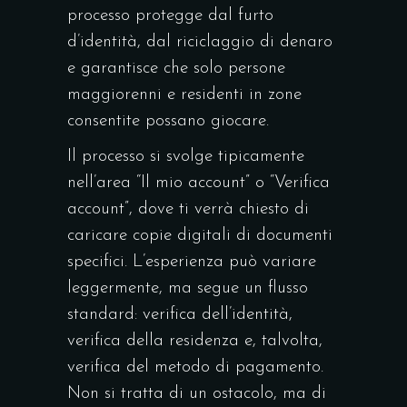
processo protegge dal furto
d’identità, dal riciclaggio di denaro
e garantisce che solo persone
maggiorenni e residenti in zone
consentite possano giocare.
Il processo si svolge tipicamente
nell’area “Il mio account” o “Verifica
account”, dove ti verrà chiesto di
caricare copie digitali di documenti
specifici. L’esperienza può variare
leggermente, ma segue un flusso
standard: verifica dell’identità,
verifica della residenza e, talvolta,
verifica del metodo di pagamento.
Non si tratta di un ostacolo, ma di