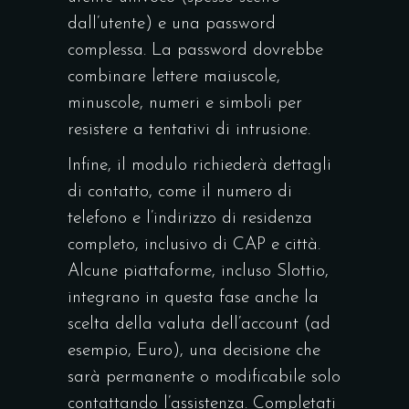
dall’utente) e una password
complessa. La password dovrebbe
combinare lettere maiuscole,
minuscole, numeri e simboli per
resistere a tentativi di intrusione.
Infine, il modulo richiederà dettagli
di contatto, come il numero di
telefono e l’indirizzo di residenza
completo, inclusivo di CAP e città.
Alcune piattaforme, incluso Slottio,
integrano in questa fase anche la
scelta della valuta dell’account (ad
esempio, Euro), una decisione che
sarà permanente o modificabile solo
contattando l’assistenza. Completati