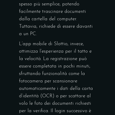
spesso più semplice, potendo
facilmente trascinare documenti
dalla cartella del computer.
Tuttavia, richiede di essere davanti
a un PC.
L’app mobile di Slottio, invece,
ottimizza l’esperienza per il tatto e
la velocità. La registrazione può
essere completata in pochi minuti,
sfruttando funzionalità come la
fotocamera per scansionare
automaticamente i dati della carta
d’identità (OCR) o per scattare al
volo le foto dei documenti richiesti
per la verifica. Il login successivo è