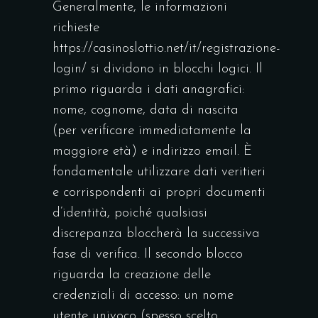
Generalmente, le informazioni
richieste
https://casinoslottio.net/it/registrazione-
login/
si dividono in blocchi logici. Il
primo riguarda i dati anagrafici:
nome, cognome, data di nascita
(per verificare immediatamente la
maggiore età) e indirizzo email. È
fondamentale utilizzare dati veritieri
e corrispondenti ai propri documenti
d’identità, poiché qualsiasi
discrepanza bloccherà la successiva
fase di verifica. Il secondo blocco
riguarda la creazione delle
credenziali di accesso: un nome
utente univoco (spesso scelto