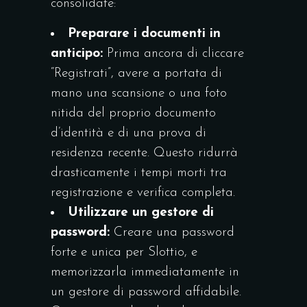
consolidate:
Preparare i documenti in
anticipo:
Prima ancora di cliccare
“Registrati”, avere a portata di
mano una scansione o una foto
nitida del proprio documento
d’identità e di una prova di
residenza recente. Questo ridurrà
drasticamente i tempi morti tra
registrazione e verifica completa.
Utilizzare un gestore di
password:
Creare una password
forte e unica per Slottio, e
memorizzarla immediatamente in
un gestore di password affidabile.