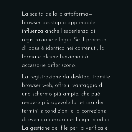
La scelta della piattaforma—
browser desktop o app mobile—
influenza anche l’esperienza di
registrazione e login. Se il processo
di base è identico nei contenuti, la
forma e alcune funzionalità
accessorie differiscono.
La registrazione da desktop, tramite
browser web, offre il vantaggio di
uno schermo più ampio, che può
rendere più agevole la lettura dei
termini e condizioni e la correzione
di eventuali errori nei lunghi moduli.
La gestione dei file per la verifica è