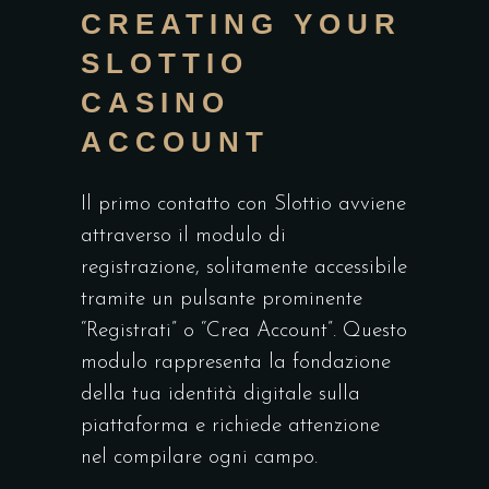
CREATING YOUR
SLOTTIO
CASINO
ACCOUNT
Il primo contatto con Slottio avviene
attraverso il modulo di
registrazione, solitamente accessibile
tramite un pulsante prominente
“Registrati” o “Crea Account”. Questo
modulo rappresenta la fondazione
della tua identità digitale sulla
piattaforma e richiede attenzione
nel compilare ogni campo.