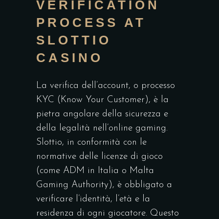
VERIFICATION
PROCESS AT
SLOTTIO
CASINO
La verifica dell’account, o processo
KYC (Know Your Customer), è la
pietra angolare della sicurezza e
della legalità nell’online gaming.
Slottio, in conformità con le
normative delle licenze di gioco
(come ADM in Italia o Malta
Gaming Authority), è obbligato a
verificare l’identità, l’età e la
residenza di ogni giocatore. Questo